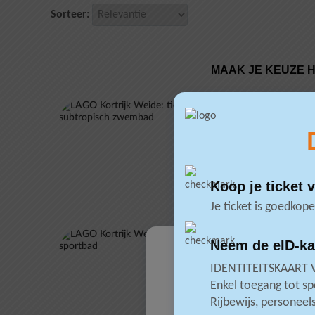
Sorteer:
MAAK JE KEUZE 
LAGO Kortrijk Weide:
Koop je ticket 
Je ticket is goedkope
Neem de eID-kaa
IDENTITEITSKAART 
LAGO Kortrijk Weide: 
Enkel toegang tot sp
Rijbewijs, personeel
Als je