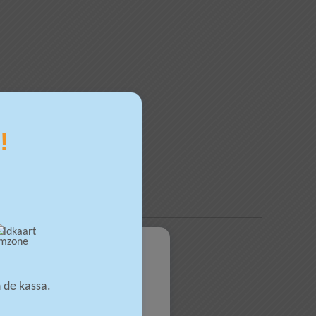
!
s
 de kassa.
 policy.