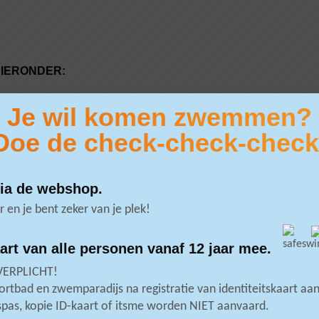
HIERONDER:
Je wil komen zwemmen?
Doe de check-check-check
 tickets subtropisch zwembad
via de webshop.
r en je bent zeker van je plek!
rt van alle personen vanaf 12 jaar mee.
VERPLICHT!
Deze website maakt gebruik van cookie
tickets sportbad
ortbad en zwemparadijs na registratie van identiteitskaart aan
spas, kopie ID-kaart of itsme worden NIET aanvaard.
 voortgaat met surfen op deze website, ga je akkoord met onze
cookies