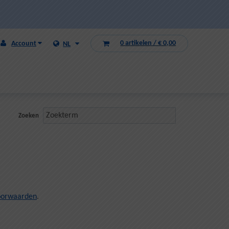
0 artikelen
/
€ 0,00
Account
NL
Zoeken
oorwaarden
.