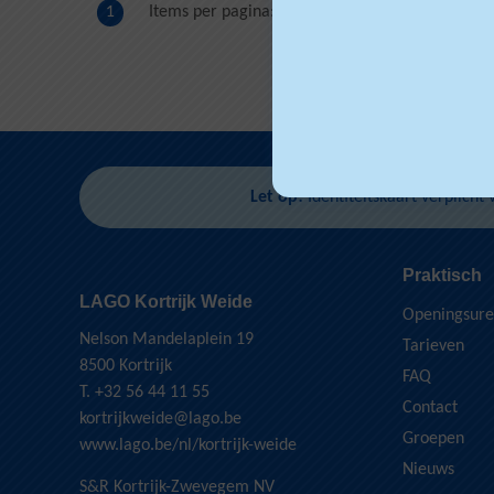
Items per pagina:
1
Let op!
Identiteitskaart verplicht 
Praktisch
LAGO Kortrijk Weide
Openingsur
Nelson Mandelaplein 19
Tarieven
8500 Kortrijk
FAQ
T. +32 56 44 11 55
Contact
kortrijkweide@lago.be
Groepen
www.lago.be/nl/kortrijk-weide
Nieuws
S&R Kortrijk-Zwevegem NV