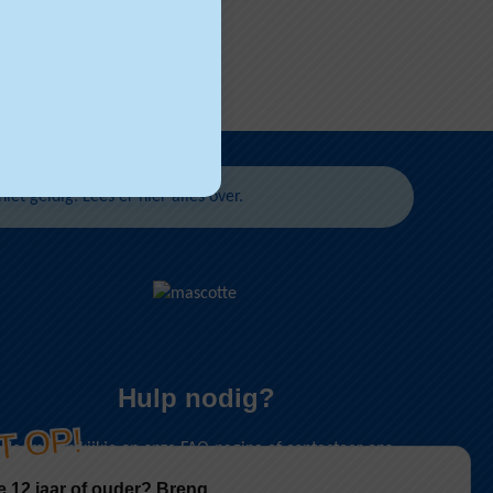
niet geldig.
Lees er hier alles over
.
Hulp nodig?
T OP!
Neem een kijkje op onze
FAQ-pagina
of contacteer ons
via
kortrijkweide@lago.be
.
e 12 jaar of ouder? Breng