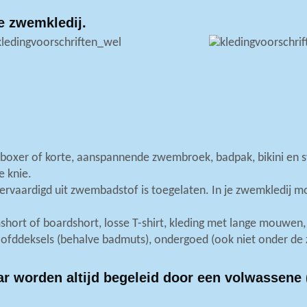
e zwemkledij.
Deactiveer alle optionele cookies
Activeer alle optionele cookies
akelijk voor puur technische redenen voor een normaal bezoek aan d
en informatieplicht, en deze cookies worden geplaatst zodra u de web
verjaardagsfeestjes
nctionele cookies heeft een negatieve invloed op uw gebruikerservar
kelt.
oxer of korte, aanspannende zwembroek, badpak, bikini en s
e knie.
niet aanwezig op onze website.
 vervaardigd uit zwembadstof is toegelaten. In je zwemkledij 
 groepsuitstap subtropisch zwembad vanaf 15 personen
en ons in staat uw surfgedrag te analyseren en worden gebruikt om de
hort of boardshort, losse T-shirt, kleding met lange mouwen, 
s worden alleen geplaatst als u ze inschakelt.
hoofddeksels (behalve badmuts), ondergoed (ook niet onder de
ar worden altijd begeleid door een volwassene 