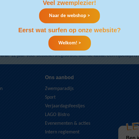
Veel zwemplezier!
Naar de webshop >
Eerst wat surfen op onze website?
Welkom! >
vanaf 12 jaar voor bezoekersregistratie aan de kassa. Een rijbewijs is 
Ons aanbod
en
Zwemparadijs
Sport
Verjaardagsfeestjes
LAGO Bistro
LE
Evenementen & acties
Intern reglement
Ben j