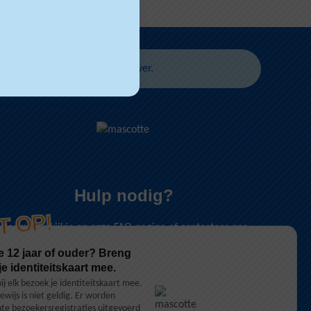
niet geldig.
Lees er hier alles over
.
Hulp nodig?
T OP!
Neem een kijkje op onze
FAQ-pagina
of contacteer ons
via
kortrijkweide@lago.be
.
e 12 jaar of ouder? Breng
Let op!
Reservaties per e-mail zijn niet mogelijk.
 je identiteitskaart mee.
ij elk bezoek je identiteitskaart mee.
bewijs is niet geldig. Er worden
FAQ
hte bezoekersregistraties uitgevoerd