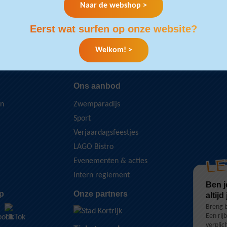
Naar de webshop >
Eerst wat surfen op onze website?
Welkom! >
vanaf 12 jaar voor bezoekersregistratie aan de kassa. Een rijbewijs is 
Ons aanbod
en
Zwemparadijs
Sport
Verjaardagsfeestjes
LAGO Bistro
LE
Evenementen & acties
Intern reglement
Ben j
p
Onze partners
altijd
Breng b
Een rij
verplic