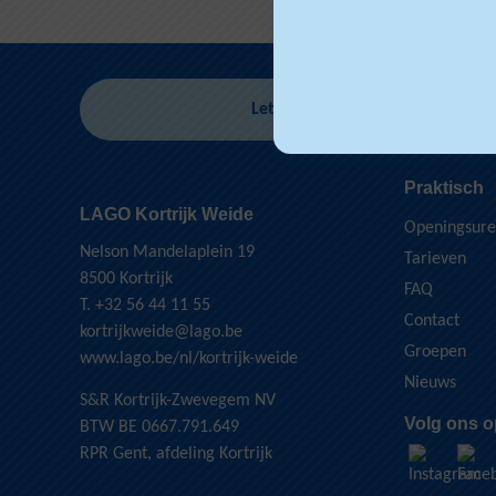
Let op!
Identiteitskaart verplicht 
Praktisch
LAGO Kortrijk Weide
Openingsur
Nelson Mandelaplein 19
Tarieven
8500 Kortrijk
FAQ
T. +32 56 44 11 55
Contact
kortrijkweide@lago.be
Groepen
www.lago.be/nl/kortrijk-weide
Nieuws
S&R Kortrijk-Zwevegem NV
Volg ons o
BTW BE 0667.791.649
RPR Gent, afdeling Kortrijk