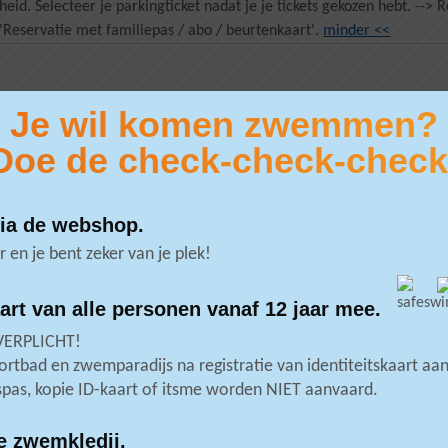
heid. Selecteer je parkingticket nadat je je tickets gekozen hebt. -
j 'Reservatie met familiepas / abo / beurtenkaart'.
minder <<
Je wil komen zwemmen?
Doe de check-check-check
 beschik je niet over een herroepingsrecht.
Algemene verkoops
 januari
via de webshop.
r en je bent zeker van je plek!
rt van alle personen vanaf 12 jaar mee.
VERPLICHT!
Deze website maakt gebruik van cookie
ortbad en zwemparadijs na registratie van identiteitskaart aan
spas, kopie ID-kaart of itsme worden NIET aanvaard.
 voortgaat met surfen op deze website, ga je akkoord met onze
cookies
e zwemkledij.